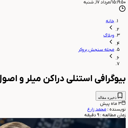
۱۵:۱۹:۵۱
/
مرداد ۱۷, شنبه
خانه
وبلاگ
مجله سنجش بروکر
بیوگرافی استنلی دراکن میلر و اصول
ذخیره مقاله
3 ماه پیش
نویسنده
:
محمد زارع
زمان مطالعه
:
9
دقیقه