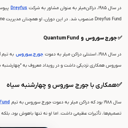
در سال ۱۹۸۵، دراکن‌میلر به عنوان مشاور به شرکت
Dreyfus
Dreyfus Fund منصوب شد. در این دوران، او همچنان مدیریت Duquesne را بر عهده داشت و تجربه‌های بیشتری در زمینه مدیریت سرمایه کسب کرد.
✅ جورج سوروس
و
Quantum Fund
در سال ۱۹۸۸، استنلی دراکن میلر به دعوت
جورج سوروس
سوروس همکاری نزدیکی داشت و در رویداد معروف به “چهارشنبه سیاه” در سال ۱۹۹۲، با پیش‌ بینی سقوط ارزش پوند استرلینگ و اتخاذ موقعیت‌های معاملاتی 
✅همکاری با جورج سوروس و چهارشنبه سیاه
سال ۱۹۸۸ بود که دراکن‌ میلر به دعوت جورج سوروس به تیم
Fund
تصمیم‌ها، تأثیرات عظیمی داشت. اما او نه تنها باهوش بود، بل