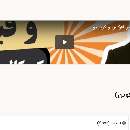
کوین)
🟢 اسپات (Spot)