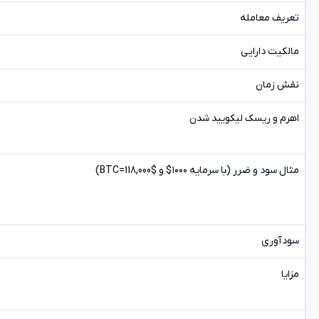
تعریف معامله
مالکیت دارایی
نقش زمان
اهرم و ریسک لیکویید شدن
مثال سود و ضرر (با سرمایه ۱۰۰۰$ و BTC=118,000$)
سودآوری
مزایا