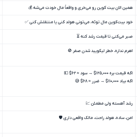
همین الان بیت کوین رو می‌خری و واقعاً مال خودت می‌شه 💰
خود بیت‌کوین مال توئه، می‌تونی هولد کنی یا منتقلش کنی ✅
صبر می‌کنی تا قیمت رشد کنه ⏳
اهرم نداره، خطر لیکویید شدن صفر 🚫
اگه قیمت بره ۱۲۵,۰۰۰$ → سود ≈ ۶۲$ 💵
اگه بیاد ۱۱۰,۰۰۰$ → ضرر ≈ ۶۸$ 😅
رشد آهسته ولی مطمئن 💹
امن، ساده، هولد راحت، مالک واقعی داری 🛡️