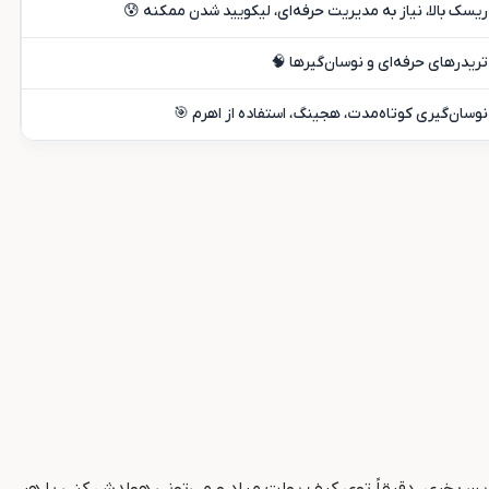
ریسک بالا، نیاز به مدیریت حرفه‌ای، لیکویید شدن ممکنه 😰
تریدرهای حرفه‌ای و نوسان‌گیرها 🧠
نوسان‌گیری کوتاه‌مدت، هجینگ، استفاده از اهرم 🎯
کل معامله توی بازار کریپتوه. تو این مدل، کوین رو همین لحظه می‌خری و واقعاً صاحبش می‌شی. مثلاً اگه ۱ بیت‌کوین بخری، دقیقاً توی کیف پولت میاد و می‌تونی هولدش کنی یا هر