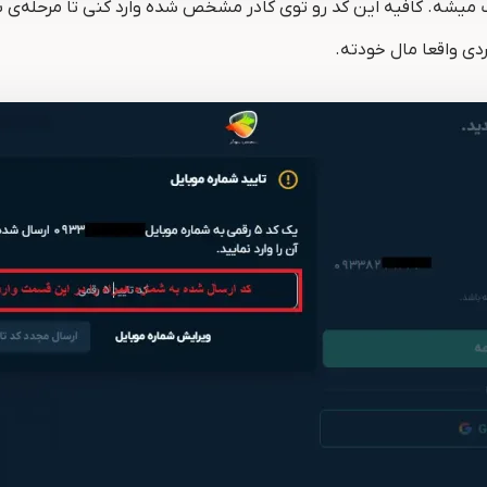
بایلت رو وارد کردی، یه کد ۵ رقمی برات پیامک میشه. کافیه این کد رو توی کادر مشخص شده 
دی واقعا مال خودته.