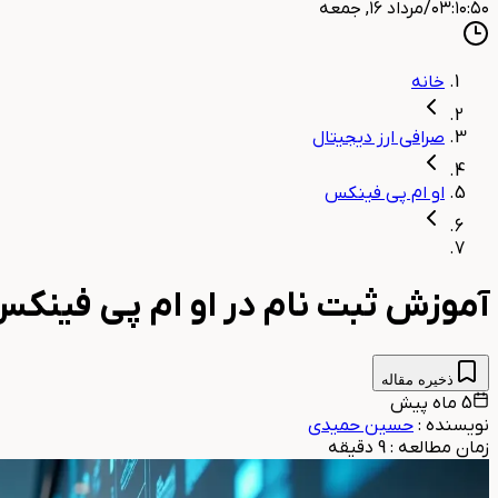
۰۳:۱۰:۵۱
/
مرداد ۱۶, جمعه
خانه
صرافی ارز دیجیتال
او ام پی فینکس
آموزش ثبت نام در او ام پی فینک
ذخیره مقاله
5 ماه پیش
نویسنده
:
حسین حمیدی
زمان مطالعه
:
9
دقیقه