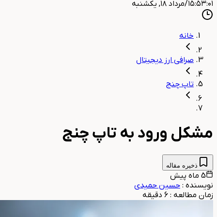
۱۵:۵۳:۰۲
/
مرداد ۱۸, یکشنبه
خانه
صرافی ارز دیجیتال
تاپ چنج
مشکل ورود به تاپ چنج
ذخیره مقاله
5 ماه پیش
نویسنده
:
حسین حمیدی
زمان مطالعه
:
6
دقیقه