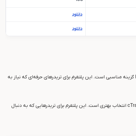
دانلود
دانلود
: اگر به دنبال پلتفرمی با ابزارهای تحلیل تکنیکال قوی، پشتیبانی از انواع بازارها و تایم‌فریم‌های متعدد هستید، MT5 گزینه مناسبی است. این پلتفرم برای تریدرهای حرفه‌ای که نیاز به
: اگر به دنبال رابط کاربری مدرن، سرعت بالای اجرای سفارشات و امکانات پیشرفته در مدیریت معاملات هستید، cTrader انتخاب بهتری است. این پلتفرم برای تریدرهایی که به دنبال