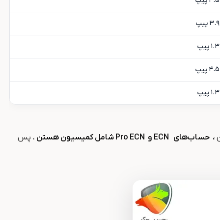
۴.۵ پیپ
۳.۹ پیپ
۱.۳ پیپ
۴.۵ پیپ
۱.۳ پیپ
،
حساب‌های
ECN و
Pro ECN شامل کمیسیون هستن
، پس