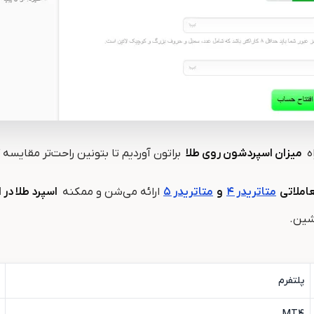
ه
میزان اسپردشون روی طلا
براتون آوردیم تا بتونین راحت‌تر مقایس
عاملاتی
متاتریدر ۴
و
متاتریدر ۵
ارائه می‌شن و ممکنه
اسپرد طلا در
اشین
.
پلتفرم