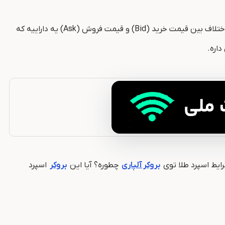
یکی از فاکتورهای مهم توی معاملات به‌حساب میاد. اسپرد همون اختلاف بین قیمت خرید (Bid) و قیمت فروش (Ask) یه داراییه که
اره.
رایط اسپرد طلا توی
بروکر آلپاری
چطوره؟ آیا این
بروکر
اسپرد