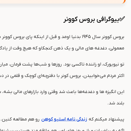
✅بیوگرافی بروس کوونر
بروس کوونر سال ۱۹۴۵ بدنیا اومد و قبل از اینکه پای بروس کوونر به دنیای
معمولی، دغدغه‌ های مالی و یک ذهن کنجکاو که هیچ وقت از یادگ
تو نیویورک، او راننده تاکسی بود. روزها و شب‌ها پشت فرمان، میان
اکثر مردم می‌خوابیدن، بروس کونر با دفترچه‌ای کوچک و قلمی در دس
این انگیزه ‌ها و دغدغه‌ها باعث شد وقتی وارد بازارهای مالی بشه
بلند شد.
پیشنهاد میکنم که
زندگی نامه استیو کوهن
رو هم مطالعه کنین. د
اگه به ریاضیات و راز و رمز های اون هم علاقه مند هستین پیشنها