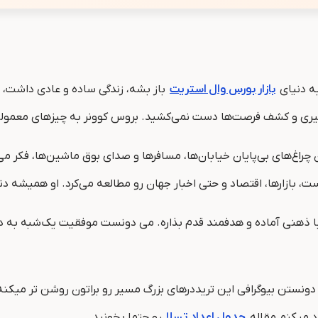
بازار بورس وال استریت
باز بشه، زندگی ساده و عادی داشت، 
یری و کشف فرصت‌ها دست نمی‌کشید. بروس کوونر به چیزهای معمولی ر
 چراغ‌های بی‌پایان خیابان‌ها، مسافرها و صدای بوق ماشین‌ها، فکر م
ت، بازارها، اقتصاد و حتی اخبار جهان رو مطالعه می‌کرد. او همیشه دن
، با ذهنی آماده و هدفمند قدم بذاره. می ‌دونست موفقیت یک‌شبه به د
ونستن بیوگرافی این تریددرهای بزرگ مسیر رو براتون روشن تر میکنه
د میکنم مقاله
جدول اعداد تسلا
رو حتما بخونید.