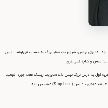
ک ۳۰۰۰ دلاری از کارت اعتباریش وارد دنیای معاملات آتی سویا شد. برای خیلی‌ها ۳۰۰۰ دلار مبلغ کمی بود، اما برای بروس، شروع یک سفر بزرگ به حساب می‌اومد. اولین
همه چیز برگشت و قرارداد هاش به ۲۳٬۰۰۰ دلار کاهش پیدا کرد. همین تجربه اول یه درس بزرگ بهش داد: مدیریت ریسک همه چیزه. فهمید
رر (Stop Loss) مشخص کنه.