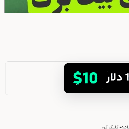
امه» کلیک کن.