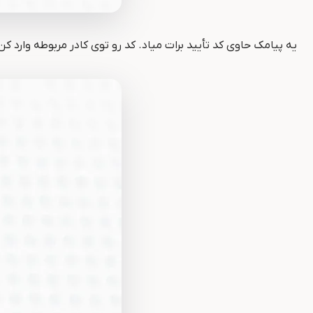
یه پیامک حاوی کد تأیید برات میاد. کد رو توی کادر مربوطه وارد کن