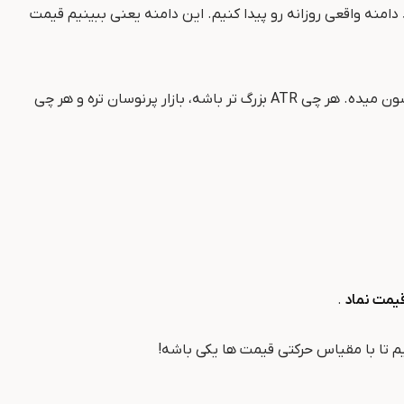
میکنه. فرمول اندیکاتور atr برای محاسبه اینطوریه که اول باید دامنه واقعی روزانه رو پیدا کنیم. این دامنه یعنی ببینیم قیمت
وقتی دامنه‌های واقعی چند روز پشت سر هم رو جمع کردیم و میانگین گرفتیم، عدد به‌دست‌اومده همون ATR که میزان نوسان بازار رو نشون میده. هر چی ATR بزرگ ‌تر باشه، بازار پرنوسان ‌تره و هر چی
قیمت نماد
.
م تا با مقیاس حرکتی قیمت ها یکی باشه!