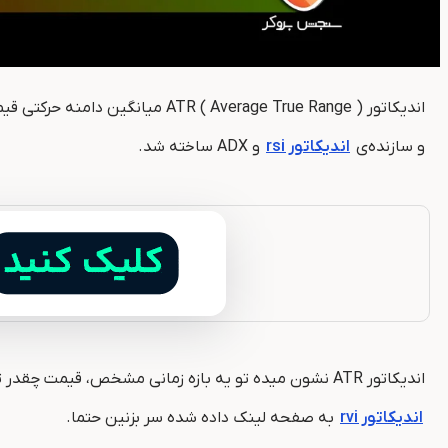
اندیکاتور ATR ( Average True Range ) میانگین دامنه حرکتی قیمت رو مشخص میکنه و ابزاری برای سنجش نوسان بازاره و توسط زنده یاد جی.
و سازنده‌ی
اندیکاتور rsi
و ADX ساخته شد.
اندیکاتور ATR نشون میده تو یه بازه زمانی مشخص، قیمت چقدر تکون میخوره. فهمیدن دامنه نوسانات، یکی از کلید های اصلی مدیریت ریسک و پیدا کردن نقاط دقیق ورود و خروجه. برای آشنایی با
اندیکاتور rvi
به صفحه لینک داده شده سر بزنین حتما.