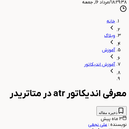
۱۸:۲۹:۳۹
/
مرداد ۱۶, جمعه
خانه
وبلاگ
آموزش
آموزش اندیکاتور
معرفی اندیکاتور atr در متاتریدر
ذخیره مقاله
3 ماه پیش
نویسنده
:
علی نجفی