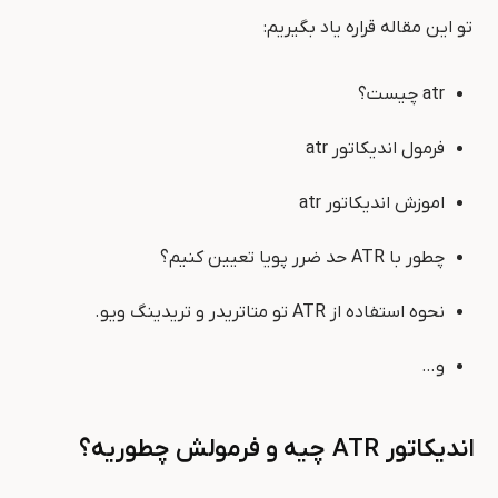
تو این مقاله قراره یاد بگیریم:
atr چیست؟
فرمول اندیکاتور atr
اموزش اندیکاتور atr
چطور با ATR حد ضرر پویا تعیین کنیم؟
نحوه استفاده از ATR تو متاتریدر و تریدینگ ویو.
و…
اندیکاتور
ATR
چیه و فرمولش چطوریه؟