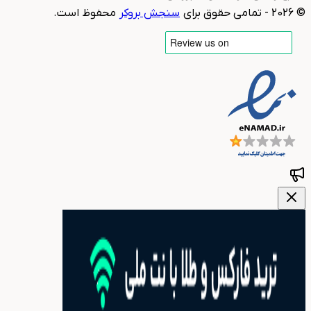
©
2026
- تمامی حقوق برای
سنجش بروکر
محفوظ است.